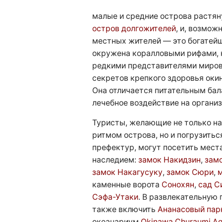
малые и средние острова растяну
остров долгожителей
, и, возмож
местных жителей — это богатей
окружена коралловыми рифами, 
редкими представителями миров
секретов крепкого здоровья ок
Она отличается питательным бал
лечебное воздействие на организ
Туристы, желающие не только н
ритмом острова, но и погрузитьс
префектур, могут посетить мест
наследием:
замок Накидзин
,
зам
замок Накагусуку
,
замок Сюри
,
м
каменные ворота
Сонохян
,
сад С
Сэфа-Утаки
. В развлекательную
также включить
Ананасовый пар
океанариум
Okinawa Churaumi Aq