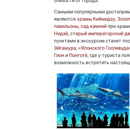
близости от города.
Самыми популярными достоприм
являются
храмы Киёмидзу
,
Золо
павильоны
,
сад камней
при храме
Нидзё
,
старый императорский дв
пунктами в экскурсии станет п
Эйгамура
,
«Японского Голливуда
Гион
и
Понтотё
, где у туриста по
возможность встретить настоящ