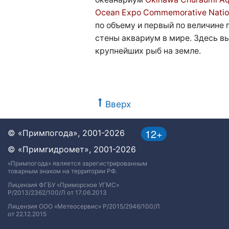
Ocean Expo Commemorative Natio
по объему и первый по величине
стены аквариум в мире. Здесь вы
крупнейших рыб на земле.
Вверх
12+
© «Примпогода», 2001-2026
© «Примгидромет», 2001-2026
«Примпогода» является зарегистрированным
товарным знаком на территории РФ.
Лицензия ФГБУ «Приморское УГМС»
Р/2013/2362/100/Л от 17.06.2013
Лицензия ООО «Метеосервис» Р/2015/2946/100/Л
от 22.12.2015