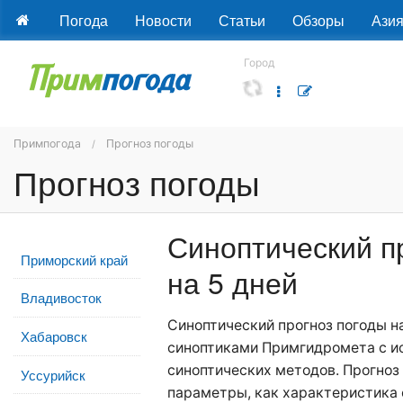
Погода
Новости
Статьи
Обзоры
Ази
Город
Примпогода
Прогноз погоды
Прогноз погоды
Синоптический п
Приморский край
на 5 дней
Владивосток
Синоптический прогноз погоды н
Хабаровск
синоптиками Примгидромета с и
синоптических методов. Прогноз
Уссурийск
параметры, как характеристика 