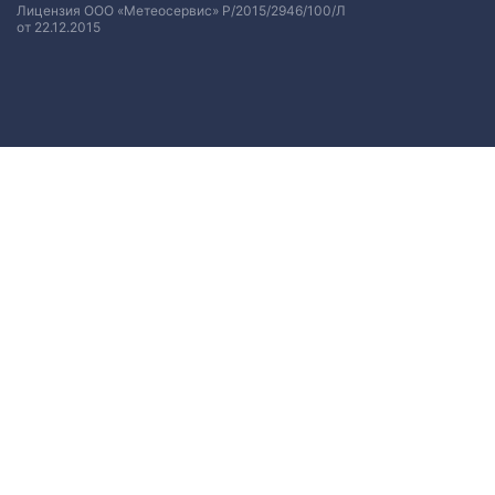
Лицензия ООО «Метеосервис» Р/2015/2946/100/Л
от 22.12.2015