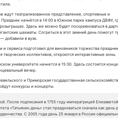
стиле.
ков ждут театрализованное представление, спортивные и
Праздник начнётся в 14:00 в Южном парке кампуса ДВФУ, г
розыгрышах. Здесь же можно будет посоревноваться в дарт
 гигантские шахматы. Согреться в этот зимний день помогут
 — добавили в вузе.
и и сервиса подготовил для виновников торжества праздни
ния творческих коллективов, откроются интерактивные зоны.
ком университете начнется в 15:30. Здесь состоится конце
нцевальный вечер.
евельского и Приморская государственная сельскохозяйст
ройдут конкурсы и концерты.
ой. После подписания в 1755 году императрицей Елизавето
ета «Татьянин день» стал праздноваться сначала как день
туденчества. С 2005 года день 25 января в России официальн