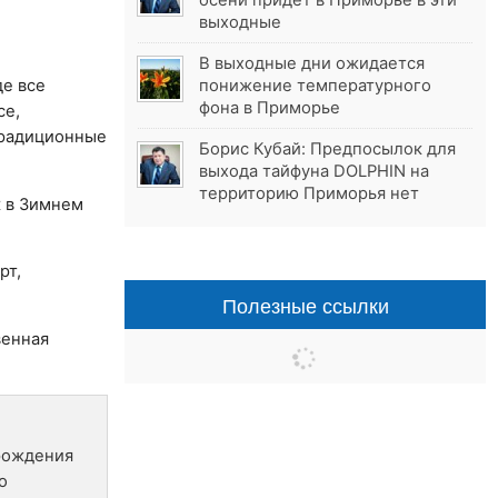
осени придёт в Приморье в эти
выходные
В выходные дни ожидается
де все
понижение температурного
фона в Приморье
се,
 традиционные
Борис Кубай: Предпосылок для
выхода тайфуна DOLPHIN на
территорию Приморья нет
к в Зимнем
рт,
Полезные ссылки
венная
й
 рождения
о