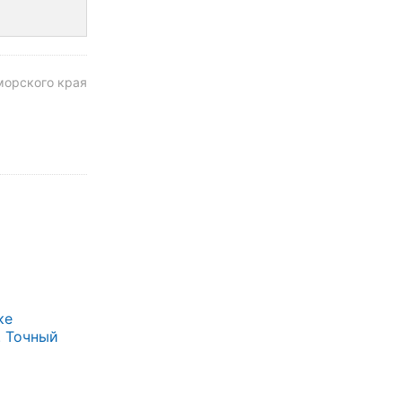
морского края
ке
. Точный