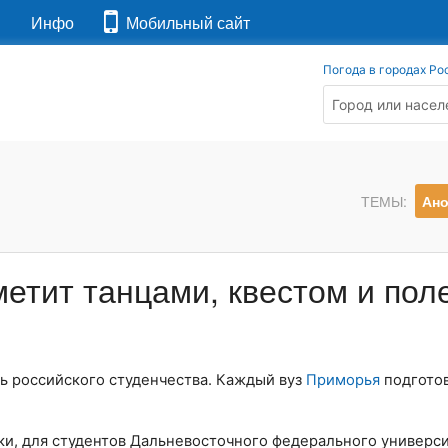
я
Инфо
Мобильный сайт
Погода в городах Ро
ТЕМЫ:
Ан
етит танцами, квестом и пол
нь российского студенчества. Каждый вуз
Приморья
подгото
ки, для студентов Дальневосточного федерального универси