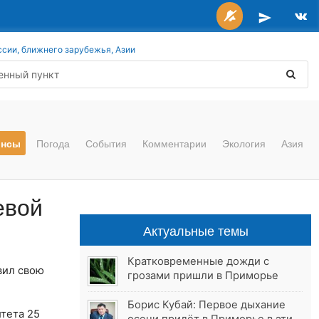
ссии, ближнего зарубежья, Азии
онсы
Погода
События
Комментарии
Экология
Азия
евой
Актуальные темы
Кратковременные дожди с
вил свою
грозами пришли в Приморье
Борис Кубай: Первое дыхание
тета 25