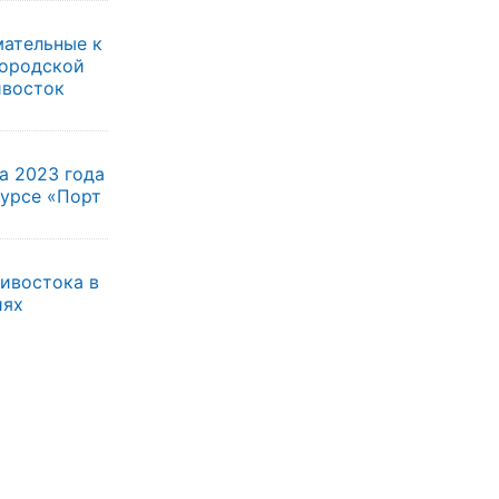
мательные к
городской
ивосток
а 2023 года
курсе «Порт
ивостока в
иях