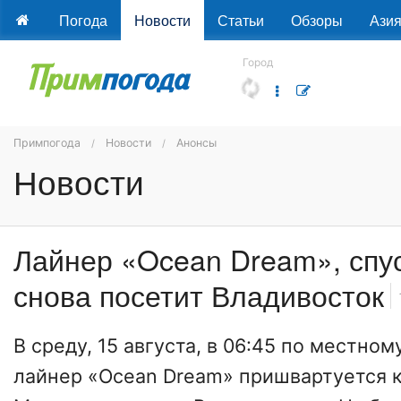
Погода
Новости
Статьи
Обзоры
Ази
Город
Примпогода
Новости
Анонсы
Новости
Лайнер «Ocean Dream», спус
снова посетит Владивосток
В среду, 15 августа, в 06:45 по местно
лайнер «Ocean Dream» пришвартуется 