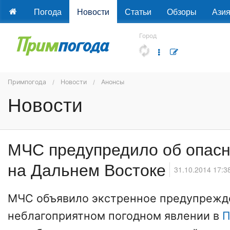
Погода
Новости
Статьи
Обзоры
Ази
Город
Примпогода
Новости
Анонсы
Новости
МЧС предупредило об опасн
на Дальнем Востоке
31.10.2014 17:3
МЧС объявило экстренное предупрежд
неблагоприятном погодном явлении в
П