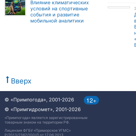
Влияние климатических
условий на спортивные
2
события и развитие
мобильной аналитики
Вверх
12+
© «Примпогода», 2001-2026
© «Примгидромет», 2001-2026
«Примпогода» является зарегистрированным
товарным знаком на территории РФ.
Лицензия ФГБУ «Приморское УГМС»
Р/2013/2362/100/Л от 17.06.2013