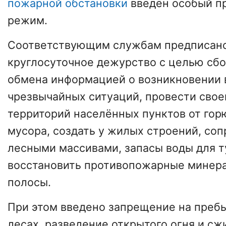
пожарной обстановки
введён особый п
режим.
Соответствующим службам предписано
круглосуточное дежурство с целью сбо
обмена информацией о возникновении
чрезвычайных ситуаций, провести сво
территорий населённых пунктов от гор
мусора, создать у жилых строений, со
лесными массивами, запасы воды для 
восстановить противопожарные минер
полосы.
При этом введено запрещение на преб
лесах, разведение открытого огня и сж