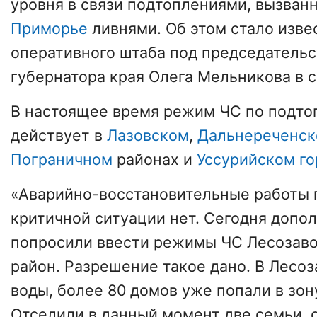
уровня в связи подтоплениями, вызва
Приморье
ливнями. Об этом стало изве
оперативного штаба под председательс
губернатора края Олега Мельникова в су
В настоящее время режим ЧС по подто
действует в
Лазовском
,
Дальнереченс
Пограничном
районах и
Уссурийском го
«Аварийно-восстановительные работы
критичной ситуации нет. Сегодня допо
попросили ввести режимы ЧС Лесозаво
район. Разрешение такое дано. В Лесоз
воды, более 80 домов уже попали в зон
Отселили в данный момент две семьи, 