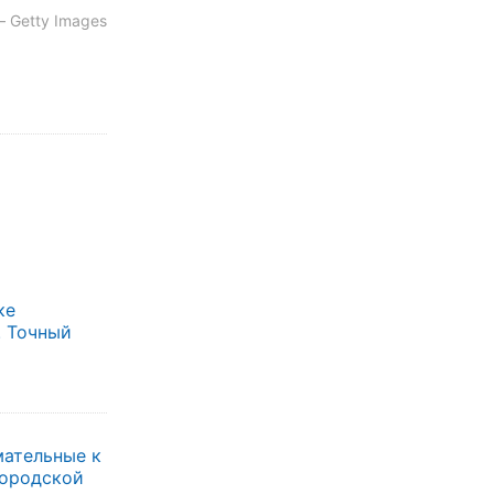
 Getty Images
ке
. Точный
мательные к
городской