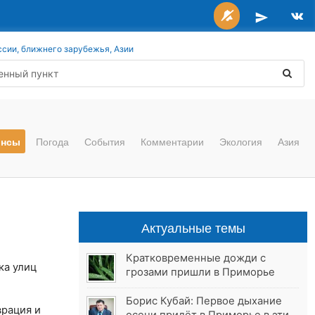
ссии, ближнего зарубежья, Азии
онсы
Погода
События
Комментарии
Экология
Азия
Актуальные темы
Кратковременные дожди с
ка улиц
грозами пришли в Приморье
Борис Кубай: Первое дыхание
врация и