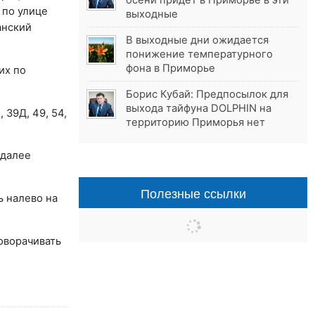
осени придёт в Приморье в эти
 по улице
выходные
анский
В выходные дни ожидается
понижение температурного
фона в Приморье
их по
Борис Кубай: Предпосылок для
выхода тайфуна DOLPHIN на
 39Д, 49, 54,
территорию Приморья нет
 далее
Полезные ссылки
ь налево на
оворачивать