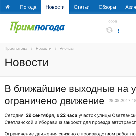
Погода
Новости
Статьи
Обзоры
Ази
Город
Примпогода
Новости
Анонсы
Новости
В ближайшие выходные на у
ограничено движение
29.09.2017 1
Сегодня,
29 сентября
,
в 22 часа
участок улицы Светланск
Светланской и Уборевича закроют для проезда автотрансп
Ограничение движения связано с производством работ по