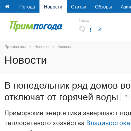
Погода
Новости
Статьи
Обзоры
Ази
Город
Примпогода
Новости
Анонсы
Новости
В понедельник ряд домов в
отключат от горячей воды
17.
Приморские энергетики завершают под
теплосетевого хозяйства
Владивостока