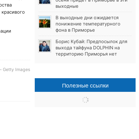
осени придёт в Приморье в эти
рства
выходные
 красивого
В выходные дни ожидается
понижение температурного
фона в Приморье
рации
Борис Кубай: Предпосылок для
выхода тайфуна DOLPHIN на
территорию Приморья нет
 Getty Images
Полезные ссылки