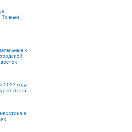
ке
. Точный
мательные к
городской
ивосток
а 2023 года
курсе «Порт
ивостока в
иях