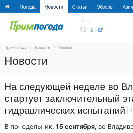
Погода
Новости
Статьи
Обзоры
Ази
Город
Примпогода
Новости
Анонсы
Новости
На следующей неделе во Вл
стартует заключительный эт
гидравлических испытаний
1
В понедельник,
15 сентября
, во Владив