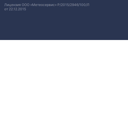
Лицензия ООО «Метеосервис» Р/2015/2946/100/Л
от 22.12.2015