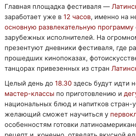
Главная площадка фестиваля —
Латинс
заработает уже в
12 часов
, именно на 
основную развлекательную программу
зарубежных исполнителей. На огромно
презентуют дневники фестиваля, где р
прошедших кинопоказах, фотоискусстве
танцорах привезенных из стран
Латинс
Целый день до
18.30
здесь будут идти 
мастер-классы
по приготовлению и
дег
национальных блюд и напитков стран-
желающий сможет научиться у
первок
особенностям готовки латиноамериканс
рецепт и, конечно, отведать вкусной ед