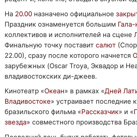
На
20.00
назначено официальное
закры
Праздник ознаменуется большим
Гала-
коллективов и исполнителей на сцене
Финальную точку поставит
салют
(Спор
22.00), сразу после которого начнется
O
зарубежных (Oscar Troya, Эквадор и Hea
владивостокских ди-джеев.
Кинотеатр «
Океан
» в рамках «
Дней Лат
Владивостоке
» устраивает последние 
бразильского фильма «
Рассказчик
» и «
звезда
» совместного производства Бра