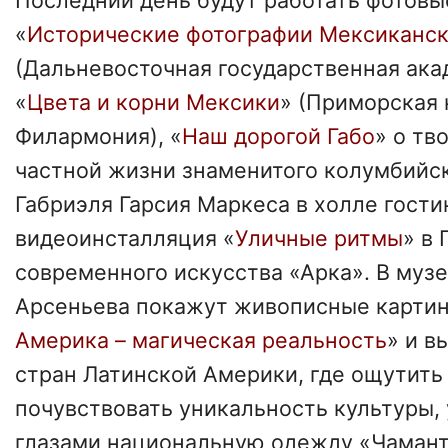
Последний день будут работать фотовы
«
Исторические фотографии Мексиканс
(Дальневосточная государственная ака
«
Цвета и корни Мексики
» (Приморская 
Филармония), «
Наш дорогой Габо
» о тв
частной жизни знаменитого колумбийск
Габриэля Гарсия Маркеса в холле гости
видеоинсталляция «
Уличные ритмы
» в 
современного искусства «Арка». В музе
Арсеньева покажут живописные картин
Америка – магическая реальность
» и в
стран Латинской Америки, где ощутить
почувствовать уникальность культуры,
глазами национальную одежду «Чамант