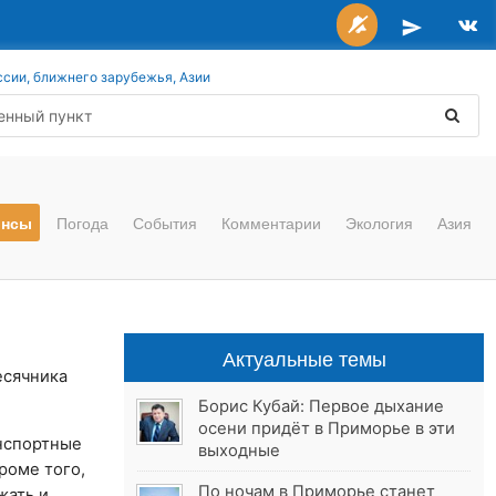
ссии, ближнего зарубежья, Азии
онсы
Погода
События
Комментарии
Экология
Азия
Актуальные темы
есячника
Борис Кубай: Первое дыхание
осени придёт в Приморье в эти
нспортные
выходные
роме того,
По ночам в Приморье станет
жать и