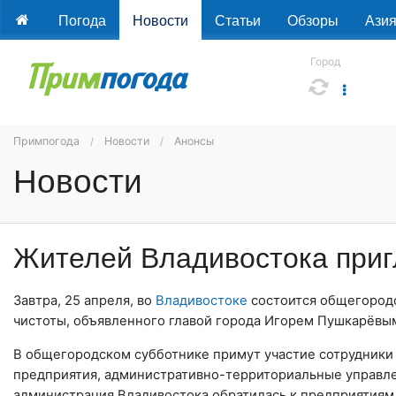
Погода
Новости
Статьи
Обзоры
Ази
Город
Примпогода
Новости
Анонсы
Новости
Жителей Владивостока приг
Завтра, 25 апреля, во
Владивостоке
состоится общегородс
чистоты, объявленного главой города Игорем Пушкарёвы
В общегородском субботнике примут участие сотрудники
предприятия, административно-территориальные управлен
администрация Владивостока обратилась к предприятиям