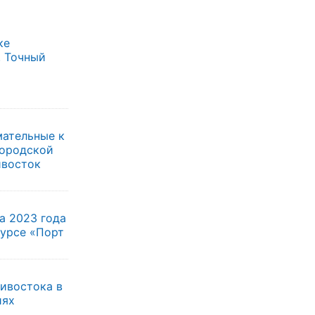
ке
. Точный
мательные к
городской
ивосток
а 2023 года
курсе «Порт
ивостока в
иях