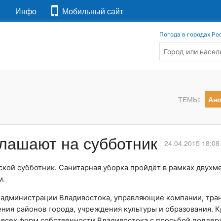
я
Инфо
Мобильный сайт
Погода в городах Ро
ТЕМЫ:
Ан
лашают на субботник
24.04.2015 18:08
кой субботник. Санитарная уборка пройдёт в рамках двухм
м.
 администрации Владивостока, управляющие компании, тра
ия районов города, учреждения культуры и образования. К
 всех форм собственности Владивостока с просьбой поддер