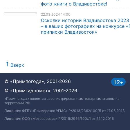
фото-книги о Владивостоке!
22.03.2024 14:00
Осколки историй Владивостока 2023
– в ваших фотографиях на конкурсе «
приписки Владивосток»
Вверх
12+
© «Примпогода», 2001-2026
© «Примгидромет», 2001-2026
«Примпогода» является зарегистрированным товарным знаком на
территории РФ.
Лицензия ФГБУ «Приморское УГМС» Р/2013/2362/100/Л от 17.06.2013
Лицензия ООО «Метеосервис» Р/2015/2946/100/Л от 22.12.2015