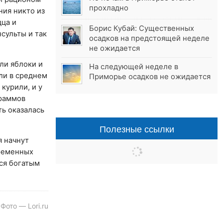
прохладно
ния никто из
дца и
Борис Кубай: Существенных
сульты и так
осадков на предстоящей неделе
не ожидается
ли яблоки и
На следующей неделе в
ли в среднем
Приморье осадков не ожидается
 курили, и у
граммов
ть оказалась
Полезные ссылки
я начнут
временных
тся богатым
Фото — Lori.ru