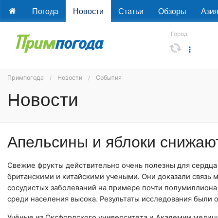
Погода
Новости
Статьи
Обзоры
Ази
Город
Примпогода
Новости
События
Новости
Апельсины и яблоки снижаю
Свежие фрукты действительно очень полезны для сердца
британскими и китайскими учеными. Они доказали связь
сосудистых заболеваний на примере почти полумиллион
среди населения высока. Результаты исследования были о
Учёные из Оксфордского университета и Академии медици