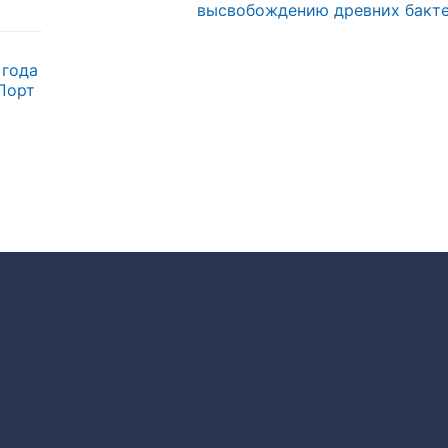
высвобождению древних бакт
 года
Порт