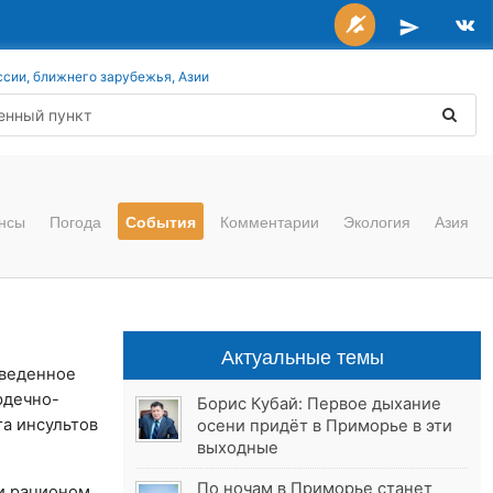
ссии, ближнего зарубежья, Азии
нсы
Погода
События
Комментарии
Экология
Азия
Актуальные темы
оведенное
рдечно-
Борис Кубай: Первое дыхание
та инсультов
осени придёт в Приморье в эти
выходные
По ночам в Приморье станет
 и рационом