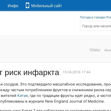
я
Инфо
Мобильный сайт
Погода в городах Ро
ТЕМЫ:
Ано
т риск инфаркта
13.04.2016 17:44
 и сосудов. Это подтвердило масштабное исследование, пр
 между частым потреблением фруктов и снижением риска се
а жителей
Китая
, где по традиции фрукты едят редко, а часто
публикованы в журнале New England Journal of Medicine.
нских наук Китая 7 лет наблюдали за состоянием здоровья