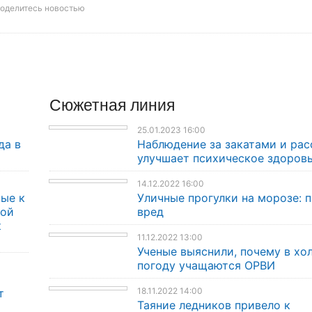
оделитесь новостью
Сюжетная линия
25.01.2023 16:00
да в
Наблюдение за закатами и ра
улучшает психическое здоров
14.12.2022 16:00
ые к
Уличные прогулки на морозе: п
кой
вред
к
11.12.2022 13:00
Ученые выяснили, почему в хо
погоду учащаются ОРВИ
18.11.2022 14:00
т
Таяние ледников привело к