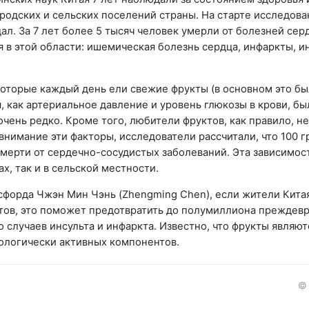
городских и сельских поселений страны. На старте исследова
ал. За 7 лет более 5 тысяч человек умерли от болезней сер
 в этой области: ишемическая болезнь сердца, инфаркты, ин
 которые каждый день ели свежие фрукты (в основном это бы
, как артериальное давление и уровень глюкозы в крови, бы
очень редко. Кроме того, любители фруктов, как правило, не
внимание эти факторы, исследователи рассчитали, что 100 
мерти от сердечно-сосудистых заболеваний. Эта зависимос
х, так и в сельской местности.
сфорда Чжэн Мин Чэнь (Zhengming Chen), если жители Кита
тов, это поможет предотвратить до полумиллиона прежде
о случаев инсульта и инфаркта. Известно, что фрукты являю
иологически активных компонентов.
© 