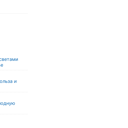
ссветами
ье
ольза и
лодную