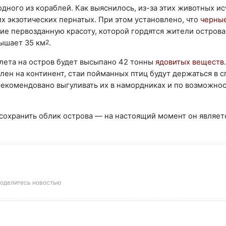
 одного из кораблей. Как выяснилось, из-за этих животных ис
х экзотических пернатых. При этом установлено, что
черные
ие первозданную красоту, которой гордятся жители острова,
ышает 35 км
2
.
олета на остров будет высыпано 42 тонны
ядовитых веществ
лен на континент, стаи пойманных птиц будут держаться в 
 рекомендовано выгуливать их в намордниках и по возможно
охранить облик острова — на настоящий момент он являет
оделитесь новостью