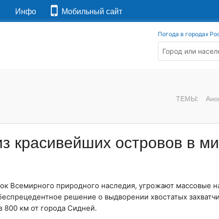
я
Инфо
Мобильный сайт
Погода в городах Ро
ТЕМЫ:
Ано
из красивейших островов в м
исок Всемирного природного наследия, угрожают массовые 
беспрецедентное решение о выдворении хвостатых захватч
 800 км от города Сидней.