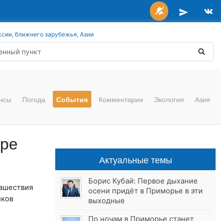
ссии, ближнего зарубежья, Азии
нсы
Погода
События
Комментарии
Экология
Азия
ире
Актуальные темы
Борис Кубай: Первое дыхание
нашествия
осени придёт в Приморье в эти
иков
выходные
По ночам в Приморье станет