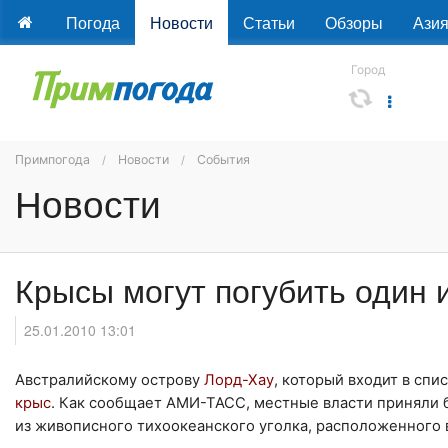
Погода
Новости
Статьи
Обзоры
Ази
Город
Примпогода
Новости
События
Новости
Крысы могут погубить один 
25.01.2010 13:01
Австралийскому острову
Лорд-Хау
, который входит в сп
крыс
. Как сообщает АМИ-ТАСС, местные власти приняли 
из живописного тихоокеанского уголка, расположенного в