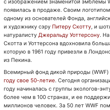
с изображением знаменитой эмблемы 
появилась в продаже. Своим логотипо
одному из основателей Фонда, английс
и художнику сэру
Питеру Скотту
, и шо
натуралисту
Джеральду Уоттерсону
. Н
Скотта и Уоттерсона вдохновила больша
которую в 1961 году привезли в Лондон
из Пекина.
Всемирный фонд дикой природы (WWF
году свое 50-летие
. Сегодня организаци
году начиналась с группы экологов-энт
более чем в 100 странах, и ее поддер
миллионов человек. За 50 лет WWF пом