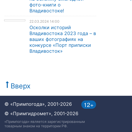
фото-книги о
Владивостоке!
22.03.2024 14:00
Осколки историй
Владивостока 2023 года – в
ваших фотографиях на
конкурсе «Порт приписки
Владивосток»
Вверх
12+
© «Примпогода», 2001-2026
© «Примгидромет», 2001-2026
«Примпогода» является зарегистрированным
товарным знаком на территории РФ.