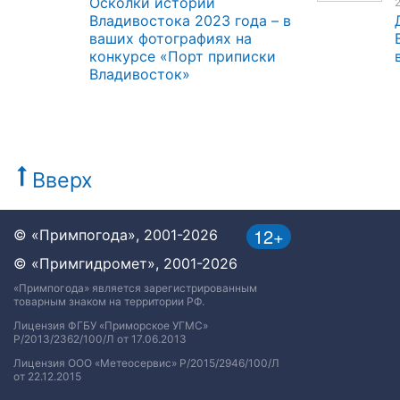
Осколки историй
Владивостока 2023 года – в
ваших фотографиях на
конкурсе «Порт приписки
Владивосток»
Вверх
12+
© «Примпогода», 2001-2026
© «Примгидромет», 2001-2026
«Примпогода» является зарегистрированным
товарным знаком на территории РФ.
Лицензия ФГБУ «Приморское УГМС»
Р/2013/2362/100/Л от 17.06.2013
Лицензия ООО «Метеосервис» Р/2015/2946/100/Л
от 22.12.2015