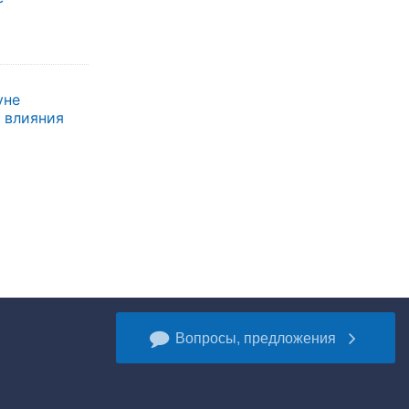
уне
 влияния
Вопросы, предложения