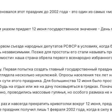
меновался этот праздник до 2002 года - это один из самых «
 указом придает 12 июня государственное значение - День 
ервом съезде народных депутатов РСФСР в условиях, когда
ь независимыми. Позже для простоты его стали называть п
имости» наша страна обрела первого всенародно избранног
у. Первая попытка создать главный государственный праздн
ыглядела несколько неуклюжей. Опросы населения тех лет н
 сути этого праздника. Для большинства 12 июня было прос
дь на отдых или же на дачу поковыряться в грядках. Понач
чно, проводились массовые гулянья, но особого размаха не
раз и навсегда прекратить кривотолки вокруг 12 июня, пре
 праздник получил лишь 1 февраля 2002 года, когда в силу 