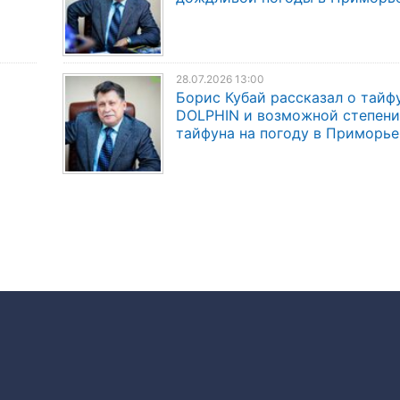
28.07.2026 13:00
Борис Кубай рассказал о тайф
DOLPHIN и возможной степени
тайфуна на погоду в Приморье