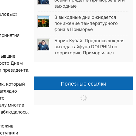
осени придёт в Приморье в эти
выходные
молодых»
В выходные дни ожидается
понижение температурного
фона в Приморье
принятия
Борис Кубай: Предпосылок для
выхода тайфуна DOLPHIN на
территорию Приморья нет
 бывшие
росто Днем
о президента.
Полезные ссылки
ик, который
аглядно
то
алу многие
 наблюдалось.
дложив
вступили