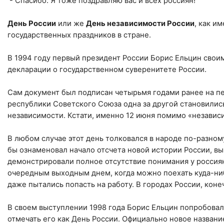
- Спасибо. Я тоже поздравляю вас и всех россиян!
День России
или же
День независимости России
, как и
государственных праздников в стране.
В 1994 году первый президент России Борис Ельцин своим
декларации о государственном суверенитете России.
Сам документ был подписан четырьмя годами ранее на п
республики Советского Союза одна за другой становилис
независимости. Кстати, именно 12 июня помимо «независ
В любом случае этот день толковался в народе по-разном
бы ознаменовал начало отсчета новой истории России, в
демонстрировали полное отсутствие понимания у россиян
очередным выходным днем, когда можно поехать куда-нибу
даже пытались попасть на работу. В городах России, коне
В своем выступлении 1998 года Борис Ельцин попробовал 
отмечать его как День России. Официально новое название