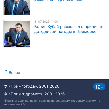
31.07.2026 14:00
Борис Кубай рассказал о причинах
дождливой погоды в Приморье
Вверх
12+
© «Примпогода», 2001-2026
© «Примгидромет», 2001-2026
«Примпогода» является зарегистрированным товарным знаком на
территории РФ.