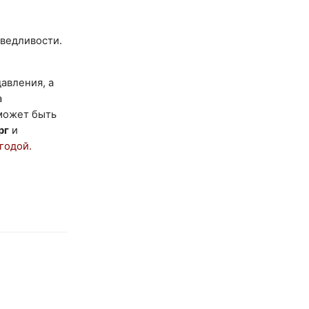
аведливости.
авления, а
а
 может быть
рг
и
годой.