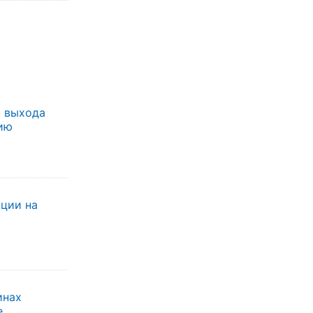
я выхода
ию
ации на
инах
е