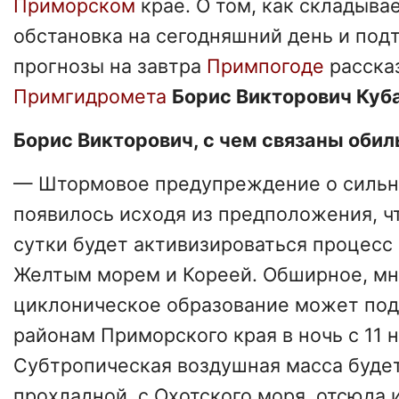
Приморском
крае. О том, как складыва
обстановка на сегодняшний день и под
прогнозы на завтра
Примпогоде
расска
Примгидромета
Борис Викторович Куб
Борис Викторович, с чем связаны оби
— Штормовое предупреждение о силь
появилось исходя из предположения, ч
сутки будет активизироваться процесс
Желтым морем и Кореей. Обширное, м
циклоническое образование может по
районам Приморского края в ночь с 11 н
Субтропическая воздушная масса будет
прохладной, с Охотского моря, отсюда 