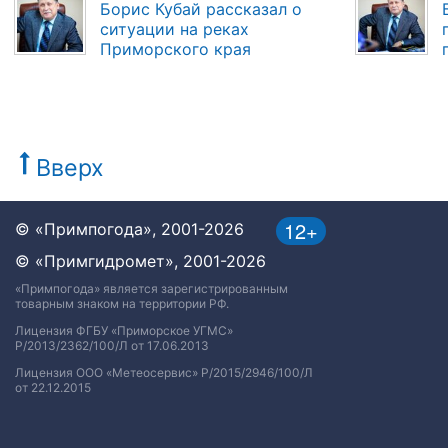
Борис Кубай рассказал о
ситуации на реках
Приморского края
Вверх
12+
© «Примпогода», 2001-2026
© «Примгидромет», 2001-2026
«Примпогода» является зарегистрированным
товарным знаком на территории РФ.
Лицензия ФГБУ «Приморское УГМС»
Р/2013/2362/100/Л от 17.06.2013
Лицензия ООО «Метеосервис» Р/2015/2946/100/Л
от 22.12.2015