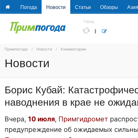
Погода
Новости
Статьи
Обзоры
Ази
Город
Примпогода
Новости
Комментарии
Новости
Борис Кубай: Катастрофиче
наводнения в крае не ожид
Вчера,
10 июля
,
Примгидромет
распрос
предупреждение об ожидаемых сильны