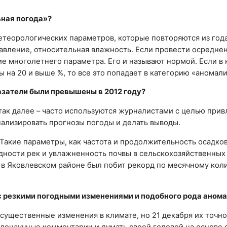
ьная погода»?
теорологических параметров, которые повторяются из года 
давление, относительная влажность. Если провести осредне
ие многолетнего параметра. Его и называют нормой. Если в
на 20 и выше %, то все это попадает в категорию «аномали
казатели были превышены в 2012 году?
так далее – часто используются журналистами с целью при
нализировать прогнозы погоды и делать выводы.
. Такие параметры, как частота и продолжительность осадко
ности рек и увлажненность почвы в сельскохозяйственных
 в Яковлевском районе был побит рекорд по месячному кол
о с резкими погодными изменениями и подобного рода аном
 существенные изменения в климате, но 21 декабря их точно
евдонаучные комментарии и думать своей головой на основе