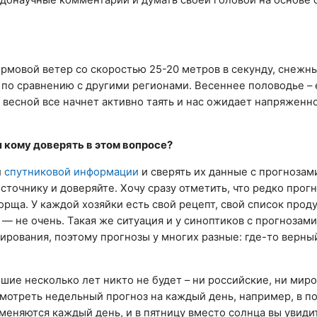
тормовой ветер со скоростью 25-20 метров в секунду, снежн
о по сравнению с другими регионами. Весеннее половодье –
, весной все начнет активно таять и нас ожидает напряженн
 кому доверять в этом вопросе?
и
спутниковой информации
и сверять их данные с прогнозам
сточнику и доверяйте. Хочу сразу отметить, что редко прог
ща. У каждой хозяйки есть свой рецепт, свой список проду
о — не очень. Такая же ситуация и у синоптиков с прогнозам
рования, поэтому прогнозы у многих разные: где-то верный
шие несколько лет никто не будет – ни российские, ни мир
смотреть недельный прогноз на каждый день, например, в п
 меняются каждый день, и в пятницу вместо солнца вы увиди