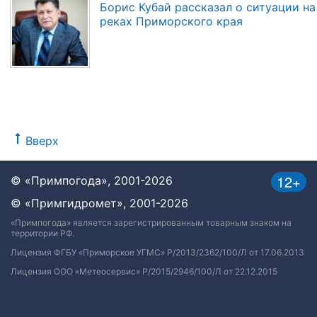
Борис Кубай рассказал о ситуации на
реках Приморского края
Вверх
12+
© «Примпогода», 2001-2026
© «Примгидромет», 2001-2026
«Примпогода» является зарегистрированным товарным знаком на
территории РФ.
Лицензия ФГБУ «Приморское УГМС» Р/2013/2362/100/Л от 17.06.2013
Лицензия ООО «Метеосервис» Р/2015/2946/100/Л от 22.12.2015