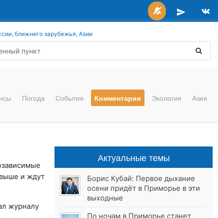
ссии, ближнего зарубежья, Азии
нсы
Погода
События
Комментарии
Экология
Азия
Актуальные темы
озависимые
свыше и ждут
Борис Кубай: Первое дыхание
осени придёт в Приморье в эти
выходные
зал журналу
По ночам в Приморье станет