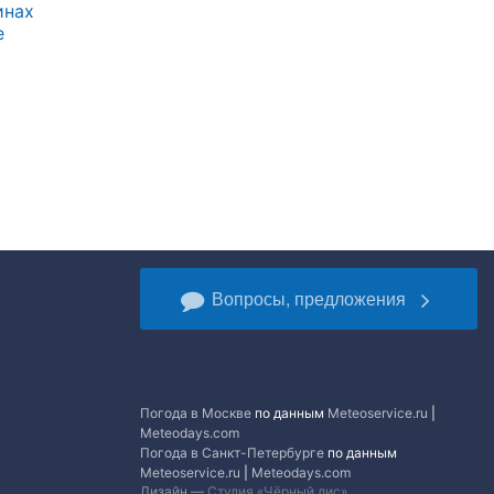
инах
е
Вопросы, предложения
Погода в Москве
по данным
Meteoservice.ru
|
Meteodays.com
Погода в Санкт-Петербурге
по данным
Meteoservice.ru
|
Meteodays.com
Дизайн —
Студия «Чёрный лис»