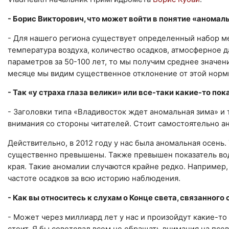
- Борис Викторович, что может войти в понятие «аномал
- Для нашего региона существует определенный набор ме
температура воздуха, количество осадков, атмосферное 
параметров за 50-100 лет, то мы получим среднее значен
месяце мы видим существенное отклонение от этой нормы 
- Так «у страха глаза велики» или все-таки какие-то по
- Заголовки типа «Владивосток ждет аномальная зима» и 
внимания со стороны читателей. Стоит самостоятельно а
Действительно, в 2012 году у нас была аномальная осень
существенно превышены. Также превышен показатель вод
края. Такие аномалии случаются крайне редко. Например,
частоте осадков за всю историю наблюдения.
- Как вы относитесь к слухам о Конце света, связанног
- Может через миллиард лет у нас и произойдут какие-то
стоит. Я бы советовал всем не обращать внимания на пс