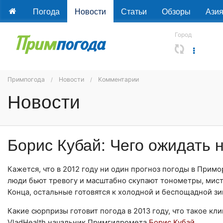
Погода
Новости
Статьи
Обзоры
Ази
Город
Примпогода
Новости
Комментарии
Новости
Борис Кубай: Чего ожидать н
Кажется, что в 2012 году ни один прогноз погоды в Прим
люди бьют тревогу и масштабно скупают тонометры, мист
Конца, остальные готовятся к холодной и беспощадной зи
Какие сюрпризы готовит погода в 2013 году, что такое кл
VladHealth начальник Примгидромета
Борис Кубай
.