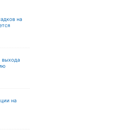
садков на
ется
я выхода
ию
ации на