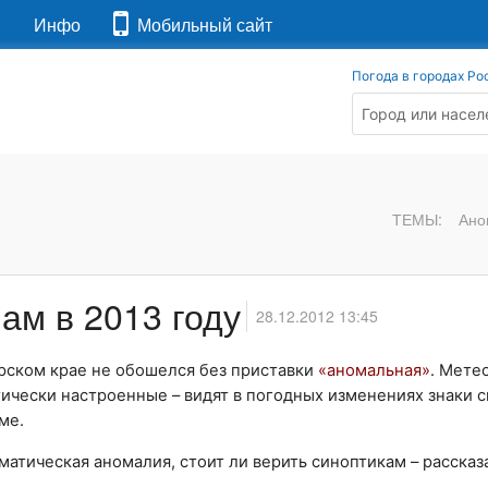
я
Инфо
Мобильный сайт
Погода в городах Ро
ТЕМЫ:
Ано
ам в 2013 году
28.12.2012 13:45
орском крае не обошелся без приставки
«аномальная»
. Мете
ически настроенные – видят в погодных изменениях знаки 
ме.
иматическая аномалия, стоит ли верить синоптикам – расска