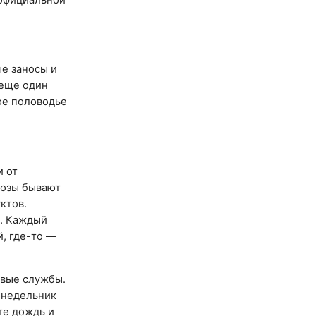
ые заносы и
 еще один
ое половодье
и от
нозы бывают
ктов.
и. Каждый
, где-то —
овые службы.
онедельник
те дождь и