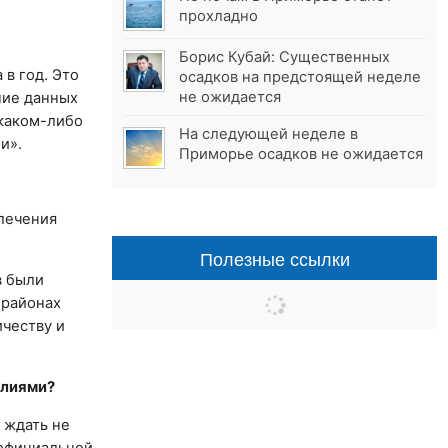
прохладно
Борис Кубай: Существенных
в год. Это
осадков на предстоящей неделе
не ожидается
ние данных
 каком-либо
На следующей неделе в
и».
Приморье осадков не ожидается
влечения
Полезные ссылки
в были
 районах
ичеству и
алиями?
 ждать не
 официальной