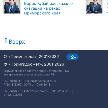
Борис Кубай рассказал о
ситуации на реках
Приморского края
Вверх
12+
© «Примпогода», 2001-2026
© «Примгидромет», 2001-2026
«Примпогода» является зарегистрированным
товарным знаком на территории РФ.
Лицензия ФГБУ «Приморское УГМС»
Р/2013/2362/100/Л от 17.06.2013
Лицензия ООО «Метеосервис» Р/2015/2946/100/Л
от 22.12.2015