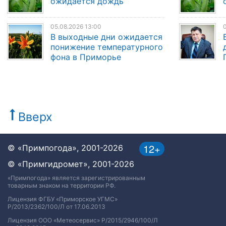
ожидается дождь
05.08.2026 13:00
0
В выходные дни ожидается
понижение температурного
фона в Приморье
Вверх
12+
© «Примпогода», 2001-2026
© «Примгидромет», 2001-2026
«Примпогода» является зарегистрированным
товарным знаком на территории РФ.
Лицензия ФГБУ «Приморское УГМС»
Р/2013/2362/100/Л от 17.06.2013
Лицензия ООО «Метеосервис» Р/2015/2946/100/Л