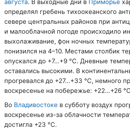
августа
. В выходные дни в
Приморье
ха
определял гребень тихоокеанского ант
севере центральных районов при анти
и малооблачной погоде происходило и
выхолаживание, фон ночных температу
понизился на 4–10. Местами столбик т
опускался до +7…+9 °C. Дневные темпе
оставались высокими. В континентальн
прогревался до +27…+33 °C, немного п
воскресенье на побережье: +22…+26 °C
Во
Владивостоке
в субботу воздух прогр
воскресенье из-за облачности темпера
достигла +23 °C.