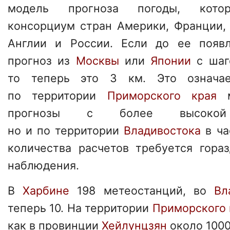
модель прогноза погоды, котор
консорциум стран Америки, Франции, 
Англии и России. Если до ее появ
прогноз из
Москвы
или
Японии
с шаг
то теперь это 3 км. Это означае
по территории
Приморского края
м
прогнозы с более высокой 
но и по территории
Владивостока
в ча
количества расчетов требуется гора
наблюдения.
В
Харбине
198 метеостанций, во
Вла
теперь 10. На территории
Приморского 
как в провинции
Хейлунцзян
около 1000