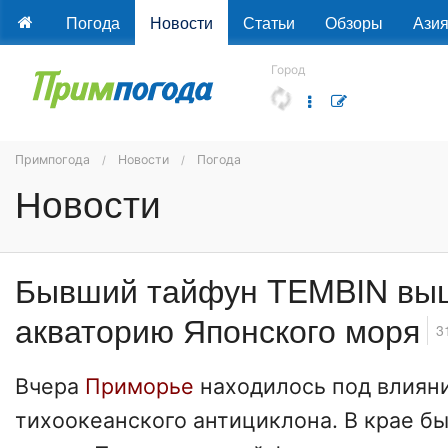
Погода
Новости
Статьи
Обзоры
Ази
Город
Примпогода
Новости
Погода
Новости
Бывший тайфун TEMBIN вы
акваторию Японского моря
3
Вчера
Приморье
находилось под влиян
тихоокеанского антициклона. В крае б