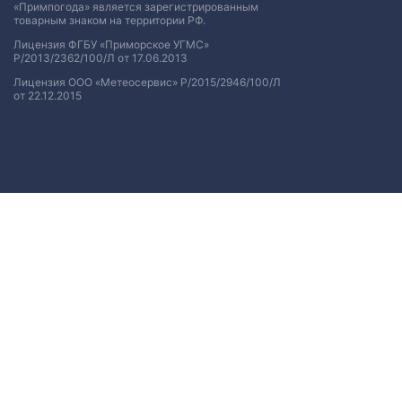
«Примпогода» является зарегистрированным
товарным знаком на территории РФ.
Лицензия ФГБУ «Приморское УГМС»
Р/2013/2362/100/Л от 17.06.2013
Лицензия ООО «Метеосервис» Р/2015/2946/100/Л
от 22.12.2015