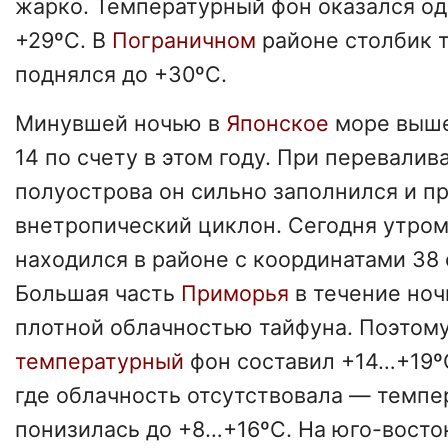
жарко. Температурный фон оказался о
+29ºС. В
Пограничном
районе столбик 
поднялся до +30ºС.
Минувшей ночью в
Японское
море выш
14 по счету в этом году. При перевали
полуострова он сильно заполнился и п
внетропический циклон. Сегодня утро
находился в районе с координатами 38 с.
Большая часть
Приморья
в течение но
плотной облачностью тайфуна. Поэтому
температурный
фон составил +14…+19º
где облачность отсутствовала — темпе
понизилась до +8…+16ºС. На юго-восто