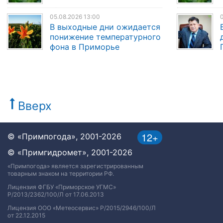
05.08.2026 13:00
0
В выходные дни ожидается
понижение температурного
фона в Приморье
Вверх
12+
© «Примпогода», 2001-2026
© «Примгидромет», 2001-2026
«Примпогода» является зарегистрированным
товарным знаком на территории РФ.
Лицензия ФГБУ «Приморское УГМС»
Р/2013/2362/100/Л от 17.06.2013
Лицензия ООО «Метеосервис» Р/2015/2946/100/Л
от 22.12.2015