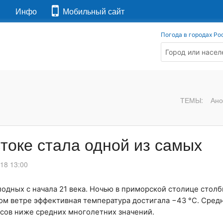
я
Инфо
Мобильный сайт
Погода в городах Ро
ТЕМЫ:
Ано
токе стала одной из самых
018 13:00
лодных с начала 21 века. Ночью в приморской столице cтол
ом ветре эффективная температура достигала −43 °С. Сред
дусов ниже средних многолетних значений.