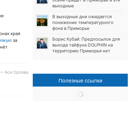
осени придёт в Приморье в эти
выходные
не
В выходные дни ожидается
понижение температурного
фона в Приморье
онах края
Борис Кубай: Предпосылок для
изкую
за
выхода тайфуна DOLPHIN на
нёт
территорию Приморья нет
 — Ася Орлова
Полезные ссылки