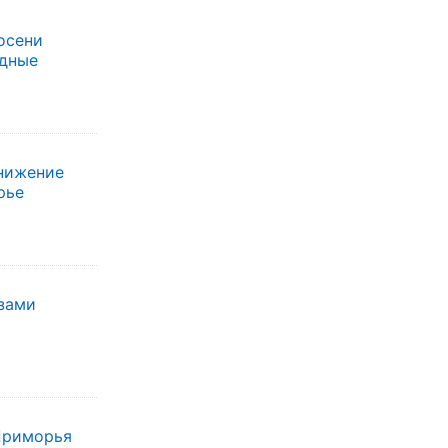
осени
одные
нижение
рье
зами
 Приморья