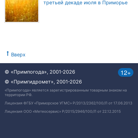
третьей декаде июля в Приморье
Вверх
12+
© «Примпогода», 2001-2026
© «Примгидромет», 2001-2026
«Примпогода» является зарегистрированным товарным знаком на
территории РФ.
Лицензия ФГБУ «Приморское УГМС» Р/2013/2362/100/Л от 17.06.2013
Лицензия ООО «Метеосервис» Р/2015/2946/100/Л от 22.12.2015