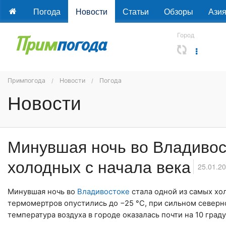
Погода
Новости
Статьи
Обзоры
Ази
Город
Примпогода
Новости
Погода
Новости
Минувшая ночь во Владивос
холодных с начала века
25.01.2
Минувшая ночь во
Владивостоке
стала одной из самых хо
термомертров опустились до −25 °С, при сильном северн
температура воздуха в городе оказалась почти на 10 гра