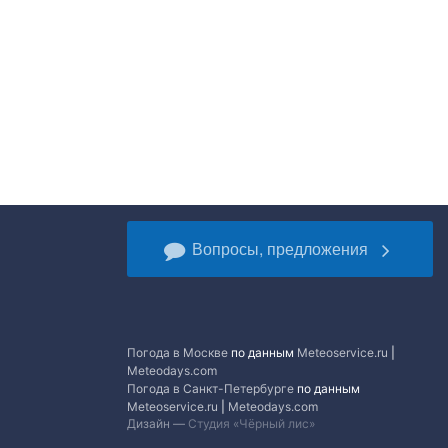
Вопросы, предложения
Погода в Москве
по данным
Meteoservice.ru
|
Meteodays.com
Погода в Санкт-Петербурге
по данным
Meteoservice.ru
|
Meteodays.com
Дизайн —
Студия «Чёрный лис»