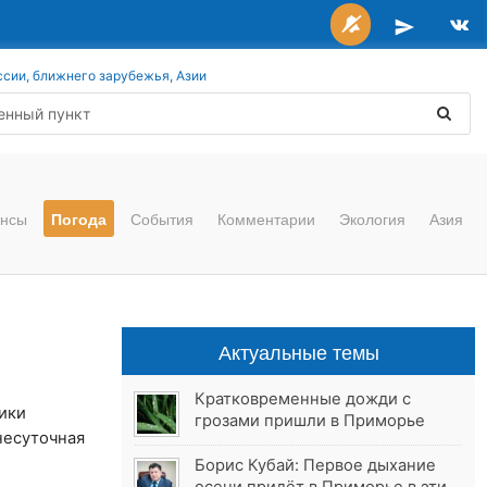
ссии, ближнего зарубежья, Азии
нсы
Погода
События
Комментарии
Экология
Азия
Актуальные темы
Кратковременные дожди с
бики
грозами пришли в Приморье
несуточная
Борис Кубай: Первое дыхание