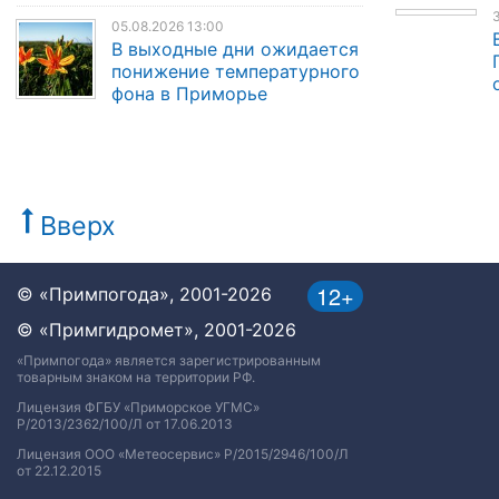
3
05.08.2026 13:00
В выходные дни ожидается
понижение температурного
фона в Приморье
Вверх
12+
© «Примпогода», 2001-2026
© «Примгидромет», 2001-2026
«Примпогода» является зарегистрированным
товарным знаком на территории РФ.
Лицензия ФГБУ «Приморское УГМС»
Р/2013/2362/100/Л от 17.06.2013
Лицензия ООО «Метеосервис» Р/2015/2946/100/Л
от 22.12.2015