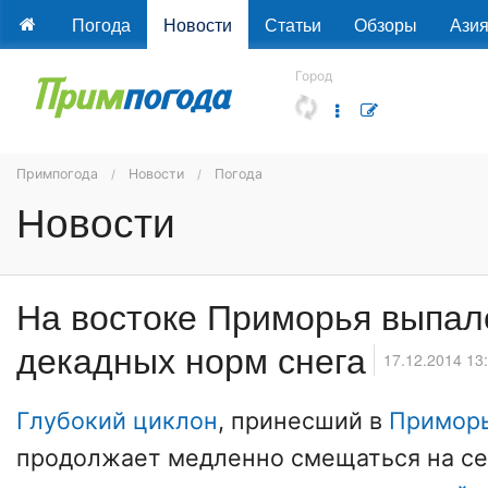
Погода
Новости
Статьи
Обзоры
Ази
Город
Примпогода
Новости
Погода
Новости
На востоке Приморья выпал
декадных норм снега
17.12.2014 13
Глубокий циклон
, принесший в
Примор
продолжает медленно смещаться на се