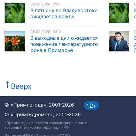
06.08.2026 12:00
0
В пятницу во Владивостоке
ожидается дождь
05.08.2026 13:00
0
В выходные дни ожидается
понижение температурного
фона в Приморье
Вверх
12+
© «Примпогода», 2001-2026
© «Примгидромет», 2001-2026
«Примпогода» является зарегистрированным
товарным знаком на территории РФ.
Лицензия ФГБУ «Приморское УГМС»