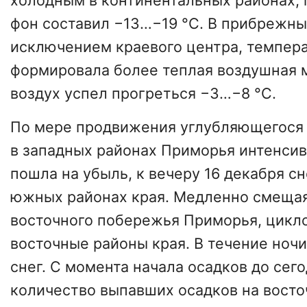
холодным в континентальных районах,
фон составил −13…−19 °C. В прибрежны
исключением краевого центра, темпер
формировала более теплая воздушная м
воздух успел прогреться −3…−8 °C.
По мере продвижения углубляющегося 
в западных районах Приморья интенсив
пошла на убыль, к вечеру 16 декабря сн
южных районах края. Медленно смещая
восточного побережья Приморья, цикл
восточные районы края. В течение ноч
снег. С момента начала осадков до сег
количество выпавших осадков на вост