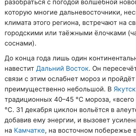
разобраться с погодой волшебной ново
которую многие дальневосточники, нес
климата этого региона, встречают на с
городскими или таёжными ёлочками (ч
соснами).
До конца года лишь один континенталь
навестит
Дальний Восток
. Он пересечё
связи с этим ослабнет мороз и пройдёт 
преимущественно небольшой. В
Якутск
традиционных 40–45 °C мороза, «всего
°C. 31 декабря циклон вольётся в алеу
добавив ему энергии, и вызовет усилен
на
Камчатке
, на восточном побережье 