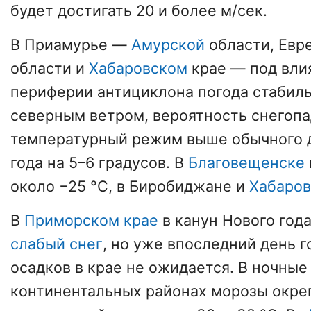
будет достигать 20 и более м/сек.
В Приамурье —
Амурской
области, Евр
области и
Хабаровском
крае — под вли
периферии антициклона погода стабил
северным ветром, вероятность снегопа
температурный режим выше обычного д
года на 5–6 градусов. В
Благовещенске
около −25 °С, в Биробиджане и
Хабаров
В
Приморском крае
в канун Нового год
слабый снег
, но уже впоследний день 
осадков в крае не ожидается. В ночные
континентальных районах морозы окреп