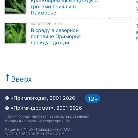
Кратковременные дожди с
грозами пришли в
Приморье
1
04.08.2026 13:00
В среду в северной
половине Приморья
пройдут дожди
Вверх
12+
© «Примпогода», 2001-2026
© «Примгидромет», 2001-2026
«Примпогода» является зарегистрированным
товарным знаком на территории РФ.
Лицензия ФГБУ «Приморское УГМС»
Р/2013/2362/100/Л от 17.06.2013