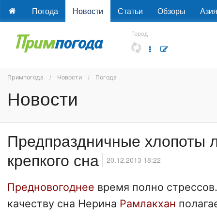
Погода
Новости
Статьи
Обзоры
Ази
Город
Примпогода
Новости
Погода
Новости
Предпраздничные хлопоты 
крепкого сна
20.12.2013 18:22
Предновогоднее
время полно стрессов.
качеству сна Нерина
Рамлакхан
полагае