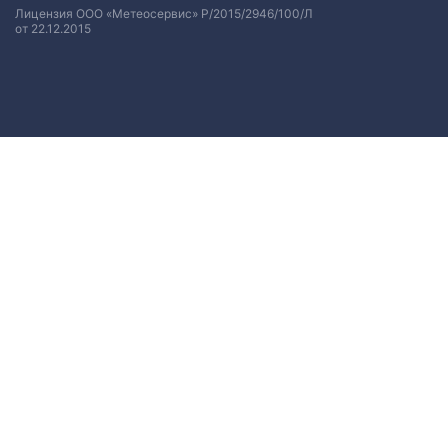
Лицензия ООО «Метеосервис» Р/2015/2946/100/Л
от 22.12.2015