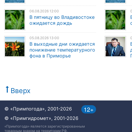
06.08.2026 12:00
0
В пятницу во Владивостоке
ожидается дождь
05.08.2026 13:00
0
В выходные дни ожидается
понижение температурного
фона в Приморье
Вверх
12+
© «Примпогода», 2001-2026
© «Примгидромет», 2001-2026
«Примпогода» является зарегистрированным
товарным знаком на территории РФ.