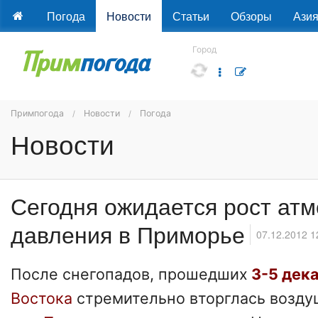
Погода
Новости
Статьи
Обзоры
Ази
Город
Примпогода
Новости
Погода
Новости
Сегодня ожидается рост ат
давления в Приморье
07.12.2012 1
После снегопадов, прошедших
3-5 дек
Востока
стремительно вторглась возду