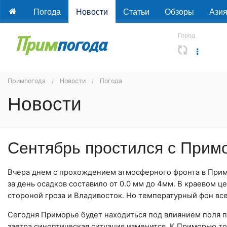
Погода
Новости
Статьи
Обзоры
Ази
Город
Примпогода
Новости
Погода
Новости
Сентябрь простился с При
Вчера днем с прохождением атмосферного фронта в При
за день осадков составило от 0.0 мм до 4мм. В краевом 
стороной гроза и Владивосток. Но температурный фон вс
Сегодня Приморье будет находиться под влиянием поля п
завтра синоптическая ситуация изменится. К Приморью т