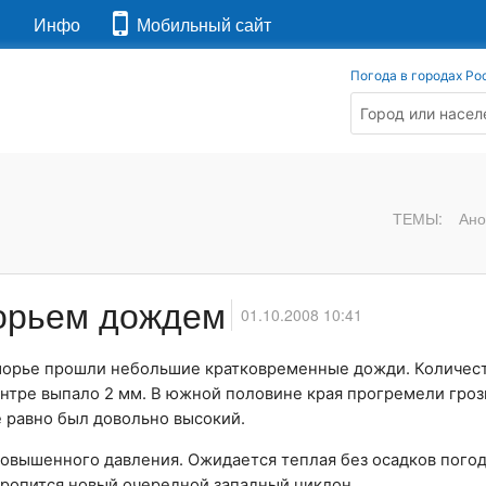
я
Инфо
Мобильный сайт
Погода в городах Ро
ТЕМЫ:
Ано
морьем дождем
01.10.2008 10:41
морье прошли небольшие кратковременные дожди. Количес
центре выпало 2 мм. В южной половине края прогремели гро
е равно был довольно высокий.
овышенного давления. Ожидается теплая без осадков погод
оропится новый очередной западный циклон.