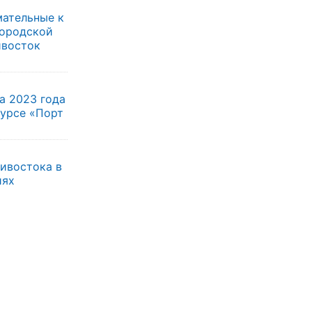
мательные к
городской
ивосток
а 2023 года
курсе «Порт
ивостока в
иях