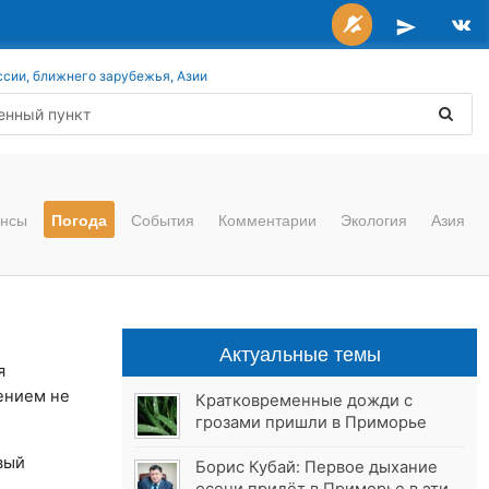
ссии, ближнего зарубежья, Азии
нсы
Погода
События
Комментарии
Экология
Азия
Актуальные темы
я
ением не
Кратковременные дожди с
грозами пришли в Приморье
вый
Борис Кубай: Первое дыхание