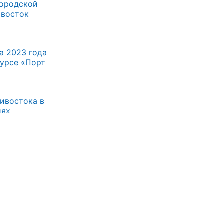
городской
ивосток
а 2023 года
курсе «Порт
ивостока в
иях