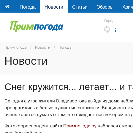
Погода
Новости
Статьи
Обзоры
Ази
Город
Примпогода
Новости
Погода
Новости
Снег кружится... летает... и т
Сегодня с утра жители Владивостока выйдя из дома набл
превратились в белые пушистые снежинки. Владивосток м
очень хочется думать о том, что ожидает нас вечером на 
Фотокорреспондент сайта
Примпогода.ру
набрался смелос
декабрьский снег.