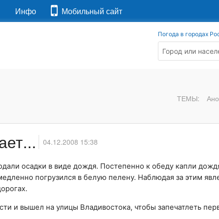
я
Инфо
Мобильный сайт
Погода в городах Ро
ТЕМЫ:
Ано
ает...
04.12.2008 15:38
юдали осадки в виде дождя. Постепенно к обеду капли дожд
едленно погрузился в белую пелену. Наблюдая за этим явл
дорогах.
ти и вышел на улицы Владивостока, чтобы запечатлеть пер