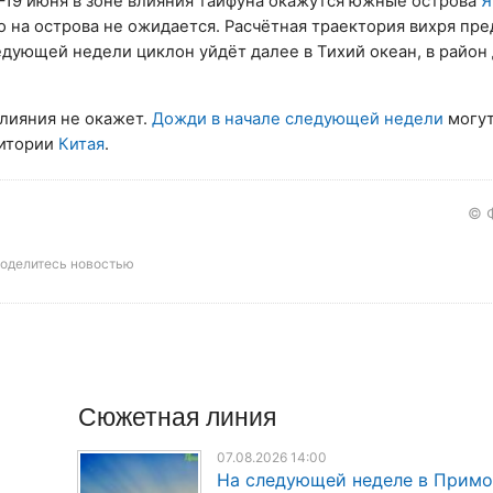
–19 июня в зоне влияния тайфуна окажутся южные острова
Я
о на острова не ожидается. Расчётная траектория вихря пр
дующей недели циклон уйдёт далее в Тихий океан, в район 
лияния не окажет.
Дожди в начале следующей недели
могут
ритории
Китая
.
© 
оделитесь новостью
Сюжетная линия
07.08.2026 14:00
На следующей неделе в Прим