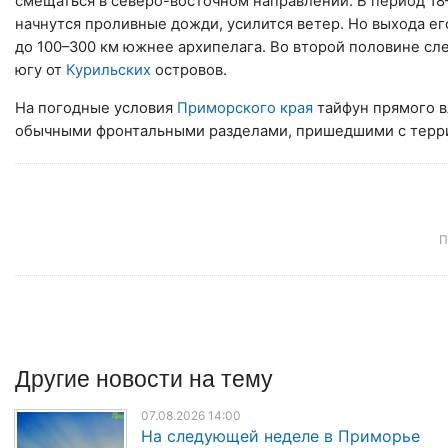
смещаться в северо-восточном направлении. В период 18
начнутся проливные дожди, усилится ветер. Но выхода ег
до 100–300 км южнее архипелага. Во второй половине сле
югу от
Курильских
островов.
На погодные условия
Приморского края
тайфун прямого в
обычными фронтальными разделами, пришедшими с тер
П
Другие
новости
на тему
07.08.2026 14:00
На следующей неделе в Приморье