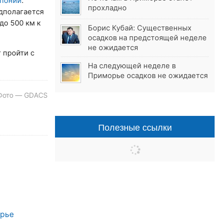
понии
:
прохладно
едполагается
до 500 км к
Борис Кубай: Существенных
осадков на предстоящей неделе
не ожидается
 пройти с
На следующей неделе в
Приморье осадков не ожидается
Фото — GDACS
Полезные ссылки
орье