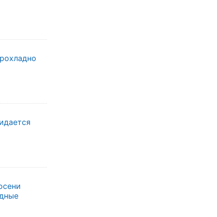
прохладно
жидается
осени
одные