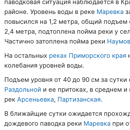
паводковая ситуация наблюдается в К
районе. Уровень воды в реке
Маревка
з
повысился на 1,2 метра, общий подъем 
2,4 метра, подтоплена пойма реки у се
Частично затоплена пойма реки
Наумов
На остальных
реках Приморского края
колебания уровней воды.
Подъем уровня от 40 до 90 см за сутки
Раздольной
и ее притоках, в среднем 
рек
Арсеньевка
,
Партизанская
.
В ближайщие сутки ожидается прохож
дождевого паводка реки
Маревка
при о