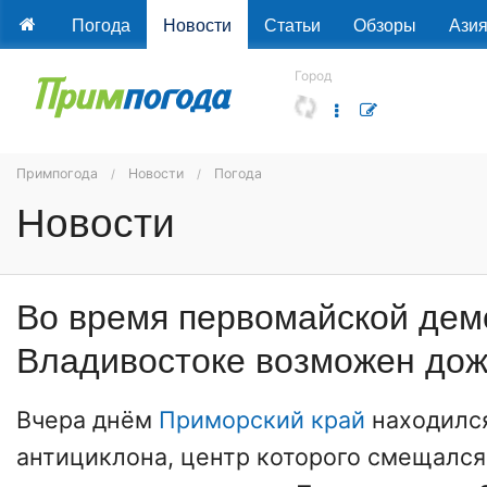
Погода
Новости
Статьи
Обзоры
Ази
Город
Примпогода
Новости
Погода
Новости
Во время первомайской дем
Владивостоке возможен до
Вчера днём
Приморский край
находился
антициклона, центр которого смещался