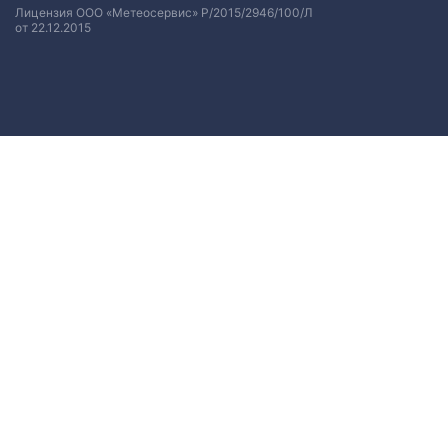
Лицензия ООО «Метеосервис» Р/2015/2946/100/Л
от 22.12.2015