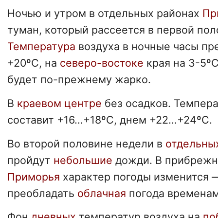
Ночью и утром в отдельных районах
Пр
туман, который рассеется в первой пол
Температура
воздуха в ночные часы пр
+20ºС, на
северо-востоке
края на 3-5º
будет по-прежнему жарко.
В
краевом центре
без осадков. Темпер
составит +16…+18ºС, днем +22…+24ºС.
Во второй половине недели в
отдельны
пройдут
небольшие
дожди. В прибрежн
Приморья
характер погоды изменится 
преобладать
облачная
погода временам
Фон
дневных
температур воздуха на
по