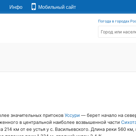
я
Инфо
Мобильный сайт
Погода в городах Ро
олее значительных притоков
Уссури
— берет начало на севе
женного в центральной наиболее возвышенной части
Сихот
на 214 км от ее устья у с. Васильевского. Длина реки 560 км