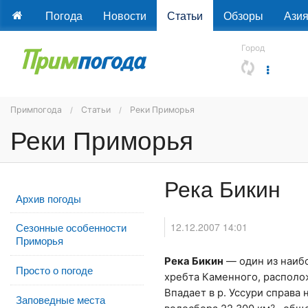
Погода
Новости
Статьи
Обзоры
Ази
Город
Примпогода
Статьи
Реки Приморья
Реки Приморья
Река Бикин
Архив погоды
12.12.2007 14:01
Сезонные особенности
Приморья
Река Бикин
— один из наиб
Просто о погоде
хребта Каменного, располо
Впадает в р. Уссури справа 
Заповедные места
2