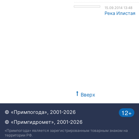
15.09.2014 13:48
Река Илистая
Вверх
12+
© «Примпогода», 2001-2026
© «Примгидромет», 2001-2026
«Примпогода» является зарегистрированным товарным знаком на
территории РФ.