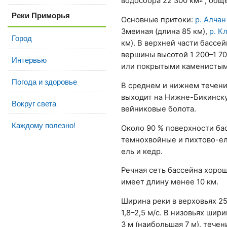
водосбора 22 300 км
, обще
Реки Приморья
Основные притоки:
р. Алчан
Змеиная (длина 85 км),
р. К
Город
км). В верхней части бассе
вершины высотой 1 200–1 7
Интервью
или покрытыми каменистым
Погода и здоровье
В среднем и нижнем течени
выходит на Нижне-Бикинску
Вокруг света
вейниковые болота.
Каждому полезно!
Около 90 % поверхности ба
темнохвойные и пихтово-ело
ель и кедр.
Речная сеть бассейна хорош
имеет длину менее 10 км.
Ширина реки в верховьях 25
1,8–2,5 м/с. В низовьях шир
3 м (наибольшая 7 м), тече