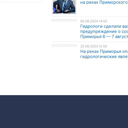
на реках Приморского
05.08.2024 14:00
Гидрологи сделали в
предупреждение о со
Приморья 6 — 7 авгус
25.06.2024 12:00
На реках Приморья о
гидрологические явле