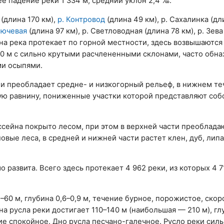
е падение реки 1 334 м, средний уклон 2,4 ‰.
(длина 170 км),
р. Контровод
(длина 49 км), р. Сахалинка (дли
лючевая
(длина 97 км), р. Светловодная (длина 78 км), р. Зева
йна река протекает по горной местности, здесь возвышаютс
00 м с сильно крутыми расчлененными склонами, часто об
и осыпями.
и преобладает средне- и низкогорный рельеф, в нижнем те
ю равнину, пониженные участки которой представляют соб
ссейна покрыто лесом, при этом в верхней части преоблада
вые леса, в средней и нижней части растет клен, дуб, лип
о развита. Всего здесь протекает 4 962 реки, из которых 4 
–60 м, глубина 0,6–0,9 м, течение бурное, порожистое, скор
ина русла реки достигает 110–140 м (наибольшая — 210 м), гл
ние спокойное. Дно русла песчано-галечное. Русло реки сил