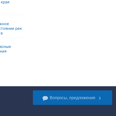
 края
ажное
стоянии рек
та
пасные
ния
Вопросы, предложения