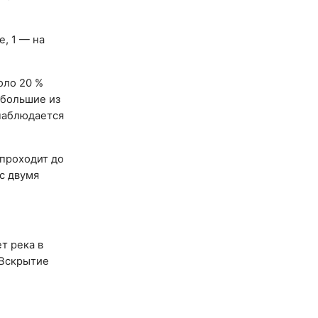
е, 1 — на
оло 20 %
ибольшие из
наблюдается
 проходит до
с двумя
т река в
 Вскрытие