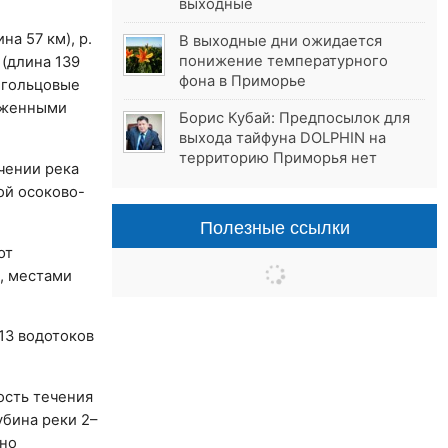
выходные
на 57 км), р.
В выходные дни ожидается
понижение температурного
 (длина 139
фона в Приморье
я гольцовые
наженными
Борис Кубай: Предпосылок для
выхода тайфуна DOLPHIN на
территорию Приморья нет
чении река
ой осоково-
Полезные ссылки
ют
а, местами
713 водотоков
ость течения
убина реки 2–
ьно