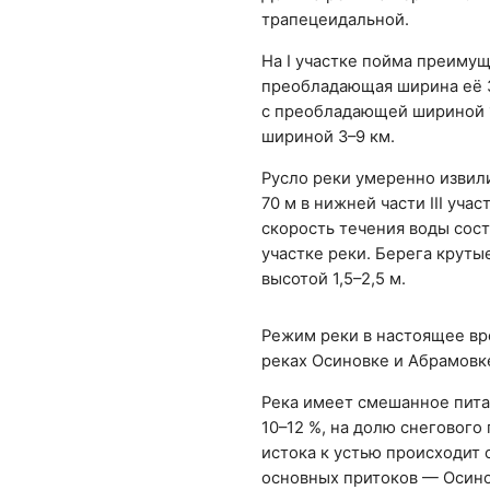
трапецеидальной.
На I участке пойма преимущ
преобладающая ширина её 30
с преобладающей шириной 1,
шириной 3–9 км.
Русло реки умеренно извили
70 м в нижней части III участ
скорость течения воды составл
участке реки. Берега крутые 
высотой 1,5–2,5 м.
Режим реки в настоящее врем
реках Осиновке и Абрамовке,
Река имеет смешанное пита
10–12 %, на долю снегового
истока к устью происходит 
основных притоков — Осино