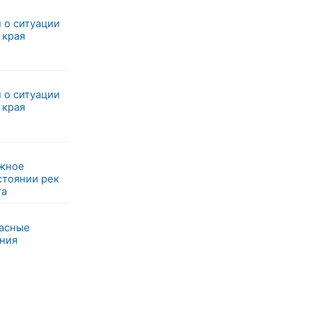
 о ситуации
 края
 о ситуации
 края
ажное
стоянии рек
та
пасные
ния