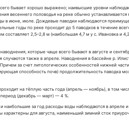
сего бывает хорошо выражено; наивысшие уровни наблюда
ения весеннего половодья на реке обычно устанавливается
ды в июне, июле. Дождевые паводки наблюдаются преимущ
дельные годы по реке проходит до 5 паводков в течение всег
м составляет 2,5–2,8 м (наибольшая 4,7 м у с. Ивановка и 4,2
наводнения, которые чаще всего бывают в августе и сентяб
 случаются также в апреле. Наводнения в бассейне р. Илис
Причем за счет литологических особенностей нижней част
нирующая способность почв) продолжительность паводка м
проходит на тёплую часть года (апрель — ноябрь), в том чис
 период (декабрь — март) — 4 %.
и наибольшие за год расходы воды наблюдаются в апреле и
 характерны для августа, наименьший зимний сток приуроч