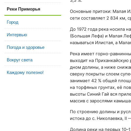
3,5 %.
Реки Приморья
Основные притоки: Малая И
сети составляет 2 834 км, 
Город
До 1972 года река носила н
Интервью
(Большая Лефа) и Малая Ле
называться Илистая, а Мала
Погода и здоровье
Река имеет горно-равнинны
Вокруг света
выходит на Приханкайскую 
дном долины, а ниже снижа
Каждому полезно!
сверху покрыты слоем супес
занимает 42 % общей площа
на торфяных грунтах, её п
высоты Синий Гай вся прил
массив с зарослями камыша.
По строению долины и русла
истока до с. Николаевка, II 
Долина реки на первых 10–1