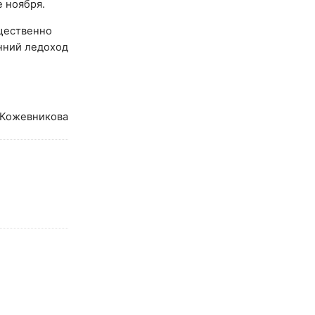
е ноября.
ущественно
нний ледоход
 Кожевникова