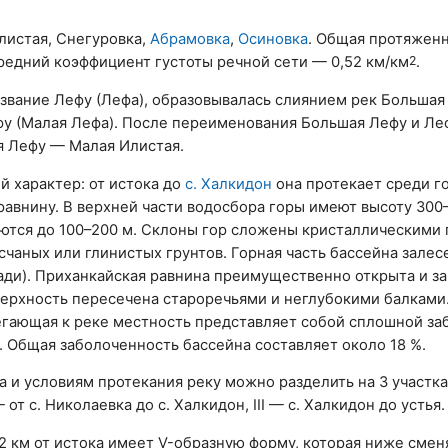
листая, Снегуровка,
Абрамовка
,
Осиновка
. Общая протяжен
средний коэффициент густоты речной сети — 0,52 км/км
2
.
азвание Лефу (Лефа), образовывалась слиянием рек Большая
фу (Малая Лефа). После переименования Большая Лефу и Ле
я Лефу — Малая Илистая.
й характер: от истока до
с. Халкидон
она протекает среди го
равнину. В верхней части водосбора горы имеют высоту 300
ются до 100–200 м. Склоны гор сложены кристаллическими
чаных или глинистых грунтов. Горная часть бассейна залес
ди). Приханкайская равнина преимущественно открыта и за
оверхность пересечена староречьями и неглубокими балками
егающая к реке местность представляет собой сплошной з
 Общая заболоченность бассейна составляет около 18 %.
 и условиям протекания реку можно разделить на 3 участка:
— от с. Николаевка до с. Халкидон, III — с. Халкидон до устья.
2 км от истока имеет V-образную форму, которая ниже смен