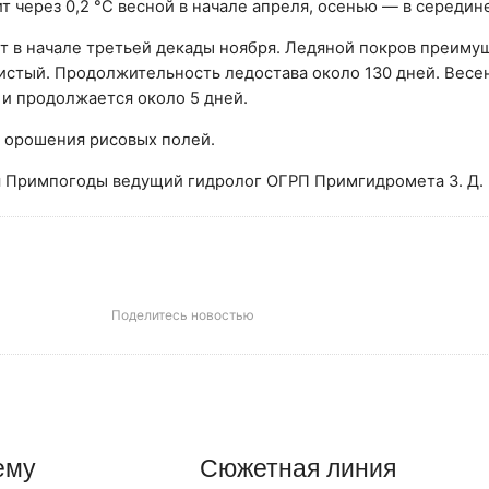
 через 0,2 °С весной в начале апреля, осенью — в середин
т в начале третьей декады ноября. Ледяной покров преим
систый. Продолжительность ледостава около 130 дней. Весе
 и продолжается около 5 дней.
я орошения рисовых полей.
 Примпогоды ведущий гидролог ОГРП Примгидромета З. Д.
Поделитесь новостью
ему
Сюжетная линия