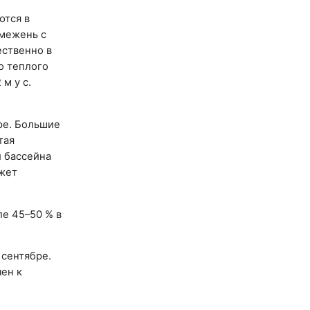
ются в
 межень с
ественно в
о теплого
 м у с.
ре. Большие
тая
и бассейна
ожет
ле 45–50 % в
 сентябре.
ен к