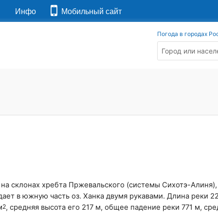
я
Инфо
Мобильный сайт
Погода в городах Ро
на склонах хребта Пржевальского (системы Сихотэ-Алиня), 
ает в южную часть оз. Ханка двумя рукавами. Длина реки 22
м
2
, средняя высота его 217 м, общее падение реки 771 м, ср