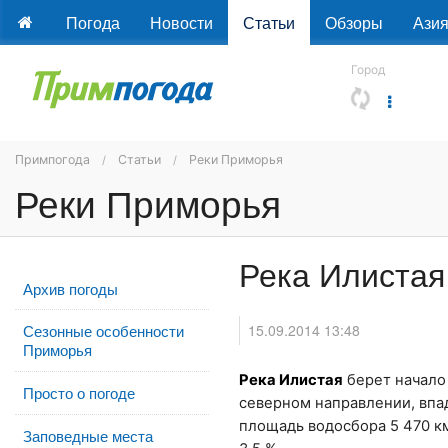
Погода
Новости
Статьи
Обзоры
Ази
Город
Примпогода
Статьи
Реки Приморья
Реки Приморья
Река Илистая
Архив погоды
15.09.2014 13:48
Сезонные особенности
Приморья
Река Илистая
берет начало 
Просто о погоде
северном направлении, впад
площадь водосбора 5 470 к
Заповедные места