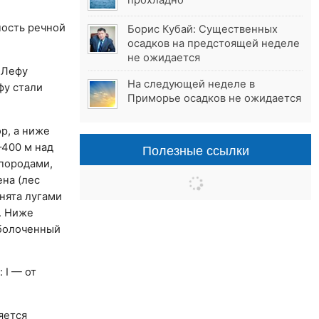
прохладно
ность речной
Борис Кубай: Существенных
осадков на предстоящей неделе
не ожидается
 Лефу
На следующей неделе в
фу стали
Приморье осадков не ожидается
р, а ниже
Полезные ссылки
–400 м над
 породами,
ена (лес
нята лугами
. Ниже
аболоченный
 I — от
яется