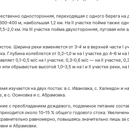
ественно односторонняя, переходящая с одного берега на 
0–400 м, наибольшая 1,2 км. На II участке пойма также од
5–2,0 км. На III участке пойма двухсторонняя, луговая или 
стое. Ширина реки изменяется от 3–4 м в верхней части I уч
ка. Глубина колеблется от 0,2–1,0 м на I участке до 4–6 м на I
яет 0,1–0,5 м/с на I участке; 0,3–0,6 м/с — на II участке, 0,3
или обрывистые высотой 1,0–3,5 м на I и II участке реки, на 
я изучается на двух постах: в с. Ивановка, с. Халкидон и н
 в с. Осиновка и с. Абрамовка.
ние с преобладанием дождевого, подземное питание соста
 приходится около 10–15 % общего годового стока. Увеличени
сравнительно равномерно, повышаясь значительно лишь за 
вки и Абрамовки.