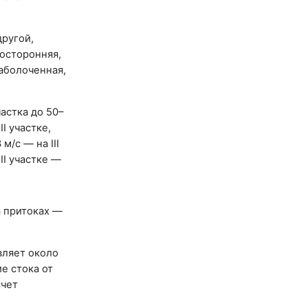
другой,
носторонняя,
заболоченная,
астка до 50–
II участке,
 м/с — на III
III участке —
а притоках —
вляет около
е стока от
счет