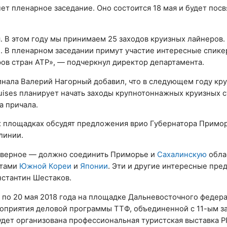
ет пленарное заседание. Оно состоится 18 мая и будет пос
. В этом году мы принимаем 25 заходов круизных лайнеров. 
м. В пленарном заседании примут участие интересные спикер
ов стран АТР», — подчеркнул директор департамента.
нала Валерий Нагорный добавил, что в следующем году кр
uises планирует начать заходы крупнотоннажных круизных с
а причала.
х площадках обсудят предложения врио Губернатора Примор
линии.
еверное — должно соединить Приморье и
Сахалинскую
обла
ртами
Южной Кореи
и
Японии
. Эти и другие интересные пр
нстантин Шестаков.
 по 20 мая 2018 года на площадке Дальневосточного федер
 мероприятия деловой программы ТТФ, объединенной с 11-ым 
дет организована профессиональная туристская выставка PIT