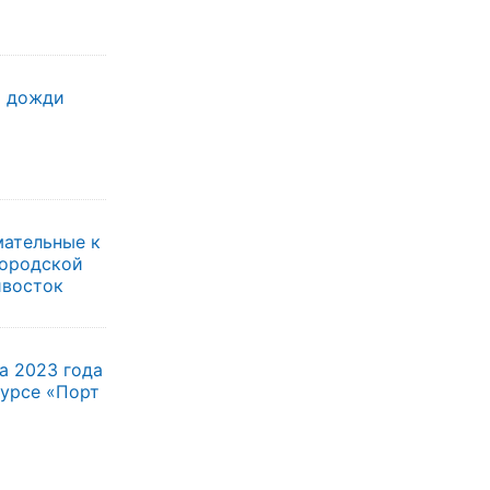
т дожди
мательные к
городской
ивосток
а 2023 года
курсе «Порт