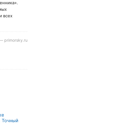
енника».
амых
и всех
— primorsky.ru
ке
. Точный