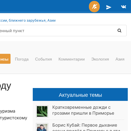
ссии, ближнего зарубежья, Азии
онсы
Погода
События
Комментарии
Экология
Азия
оду
Актуальные темы
Кратковременные дожди с
туризма
грозами пришли в Приморье
 туристскому
Борис Кубай: Первое дыхание