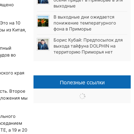
осени придёт в Приморье в эти
вящено
выходные
В выходные дни ожидается
Это на 10
понижение температурного
фона в Приморье
ы из Китая,
Борис Кубай: Предпосылок для
выхода тайфуна DOLPHIN на
упный
территорию Приморья нет
удов во
ского края
Полезные ссылки
сть. Второе
едложения мы
ального
заседанием
E, а 19 и 20