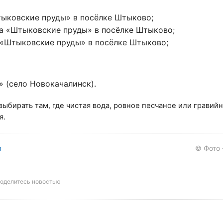
тыковские пруды» в посёлке Штыково;
ха «Штыковские пруды» в посёлке Штыково;
 «Штыковские пруды» в посёлке Штыково;
» (село Новокачалинск).
ыбирать там, где чистая вода, ровное песчаное или гравийн
я.
я
© Фото
оделитесь новостью