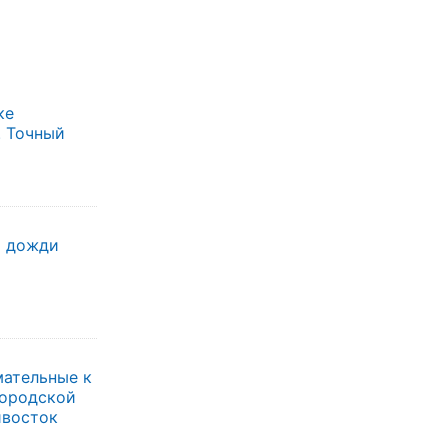
ке
. Точный
т дожди
мательные к
городской
ивосток