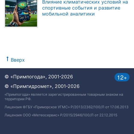
Влияние климатических условий на
спортивные события и развитие
мобильной аналитики
Вверх
12+
© «Примпогода», 2001-2026
© «Примгидромет», 2001-2026
«Примпогода» является зарегистрированным товарным знаком на
территории РФ.
Лицензия ФГБУ «Приморское УГМС» Р/2013/2362/100/Л от 17.06.2013
Лицензия ООО «Метеосервис» Р/2015/2946/100/Л от 22.12.2015