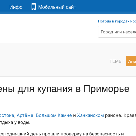
я
Инфо
Мобильный сайт
Погода в городах Ро
ТЕМЫ:
Ан
ны для купания в Приморье
остоке
,
Артёме
,
Большом Камне
и
Ханкайском
районе. Крае
тдыха у воды.
сегодняшний день прошли проверку на безопасность и