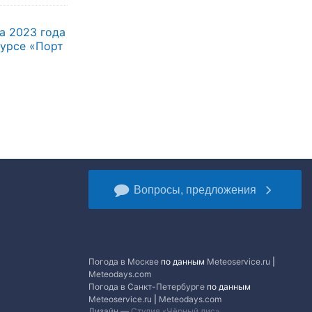
а 2023 года
курсе «Порт
Вопросы, предложения
Погода в Москве
по данным
Meteoservice.ru
|
Meteodays.com
Погода в Санкт-Петербурге
по данным
Meteoservice.ru
|
Meteodays.com
Дизайн —
Студия «Чёрный лис»