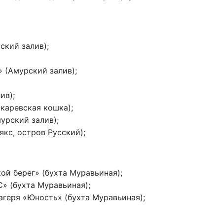
кий залив);
 (Амурский залив);
ив);
каревская кошка);
урский залив);
кс, остров Русский);
ой берег» (бухта Муравьиная);
» (бухта Муравьиная);
агеря «Юность» (бухта Муравьиная);