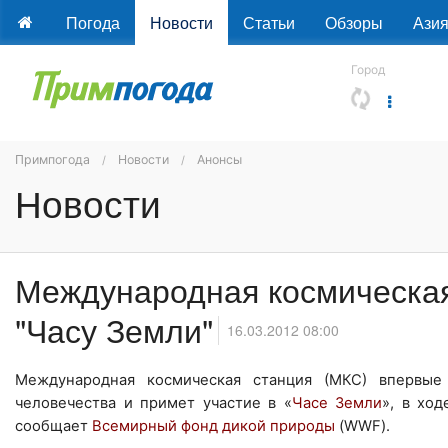
Погода
Новости
Статьи
Обзоры
Ази
Город
Примпогода
Новости
Анонсы
Новости
Международная космическая
"Часу Земли"
16.03.2012 08:00
Международная космическая станция (МКС) впервые
человечества и примет участие в «
Часе Земли
», в хо
сообщает
Всемирный фонд дикой природы
(WWF).