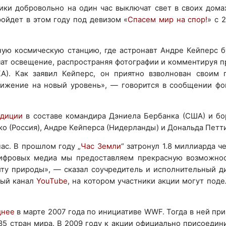
ники добровольно на один час выключат свет в своих дома
ройдет в этом году под девизом «
Спасем мир на спор!
» с 
ную космическую станцию, где астронавт Андре Кейперс б
ючат освещение, распространяя фотографии и комментируя 
А). Как заявил Кейперс, он приятно взволнован своим
вижение на новый уровень», — говорится в сообщении фо
едиции
в составе командира Дэниела Бербанка (США) и б
о (Россия), Андре Кейперса (Нидерланды) и Дональда Петти
ас. В прошлом году „
Час Земли
“ затронул 1.8 миллиарда ч
цифровых медиа мы предоставляем прекрасную возможнос
иту природы», — сказал соучредитель и исполнительный д
ный канал
YouTube
, на котором участники акции могут под
днее
в марте 2007 года по инициативе WWF. Тогда в ней пр
35 стран мира. В 2009 году к акции официально присоеди