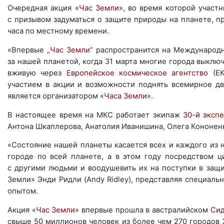
Очередная акция «
Час Земли
», во время которой участ
с призывом задуматься о защите природы на планете, п
часа по местному времени.
«Впервые „
Час Земли
“ распространится на Международ
за нашей планетой, когда 31 марта многие города выкл
вживую через
Европейское космическое агентство
(ЕК
участием в акции и возможности поднять всемирное д
является организатором «
Часа Земли
».
В настоящее время на МКС работает экипаж
30-й эксп
Антона Шкаплерова, Анатолия Иванишина, Олега Кононенк
«Состояние нашей планеты касается всех и каждого из н
городе по всей планете, а в этом году посредством 
с другими людьми и воодушевить их на поступки в защ
Земли» Энди Ридли (Andy Ridley), представляя специаль
опытом.
Акция «
Час Земли
» впервые прошла в австралийском
Си
свыше 50 миллионов человек из более чем 270 городов 