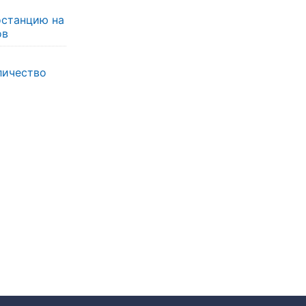
останцию на
ов
личество