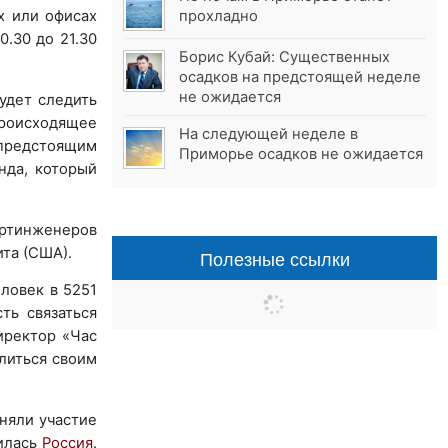
х или офисах
прохладно
20.30 до 21.30
Борис Кубай: Существенных
осадков на предстоящей неделе
не ожидается
удет следить
происходящее
На следующей неделе в
 предстоящим
Приморье осадков не ожидается
нда, который
ортинженеров
та (США).
Полезные ссылки
еловек в 5251
ть связаться
иректор «Час
елиться своим
иняли участие
нилась
Россия
.