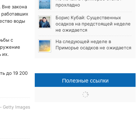
прохладно
. Вне закона
, работавших
Борис Кубай: Существенных
чество воды
осадков на предстоящей неделе
не ожидается
рьбы с
На следующей неделе в
ооружение
Приморье осадков не ожидается
 их.
ть до 19 200
Полезные ссылки
 Getty Images