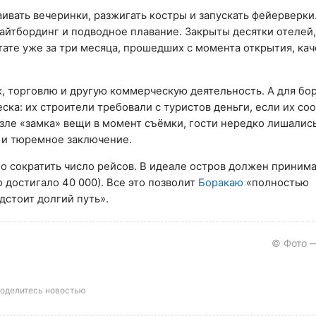
раивать вечеринки, разжигать костры и запускать фейерверки
кайтбординг и подводное плавание. Закрыты десятки отелей
тате уже за три месяца, прошедших с момента открытия, ка
 торговлю и другую коммерческую деятельность. А для бо
ка: их строители требовали с туристов деньги, если их с
озле «замка» вещи в момент съёмки, гости нередко лишались
о и тюремное заключение.
 сократить число рейсов. В идеале остров должен принима
 достигало 40 000). Все это позволит
Боракаю
«полностью
дстоит долгий путь».
© Фото —
оделитесь новостью