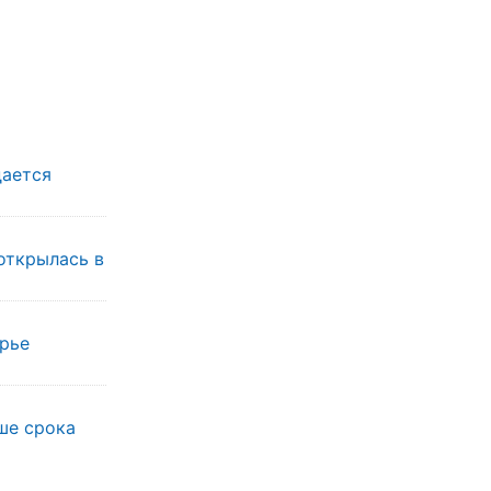
дается
открылась в
орье
ше срока