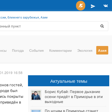
ссии, ближнего зарубежья, Азии
онсы
Погода
События
Комментарии
Экология
Азия
01.2019 16:58
Актуальные темы
онов гостей,
ироде был
Борис Кубай: Первое дыхание
лись покрыты
осени придёт в Приморье в эти
выходные
 приведён в
По ночам в Приморье станет