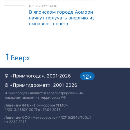
05.12.2022 14:00
В японском городе Аомори
начнут получать энергию из
выпавшего снега
Вверх
12+
© «Примпогода», 2001-2026
© «Примгидромет», 2001-2026
«Примпогода» является зарегистрированным
товарным знаком на территории РФ.
Лицензия ФГБУ «Приморское УГМС»
Р/2013/2362/100/Л от 17.06.2013
Лицензия ООО «Метеосервис» Р/2015/2946/100/Л
от 22.12.2015