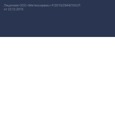
Лицензия ООО «Метеосервис» Р/2015/2946/100/Л
от 22.12.2015